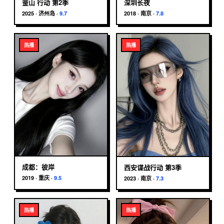
釜山 行动 第2季
深圳长夜
2025
·
济州岛
·
9.7
2018
·
南京
·
7.8
热播
热播
成都：彼岸
西安谍战行动 第3季
2019
·
重庆
·
9.5
2023
·
南京
·
7.3
热播
热播