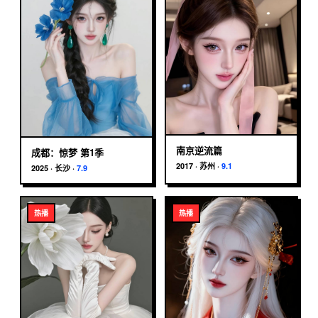
南京逆流篇
成都：惊梦 第1季
2017
·
苏州
·
9.1
2025
·
长沙
·
7.9
热播
热播