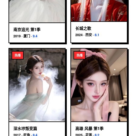
长城之歌
南京追光 第1季
2024
·
西安
·
8.1
2019
·
厦门
·
9.4
热播
热播
高雄 风暴 第1季
深水埗叛变篇
2025
·
花莲
·
8.2
2017
·
旺角
·
8.4