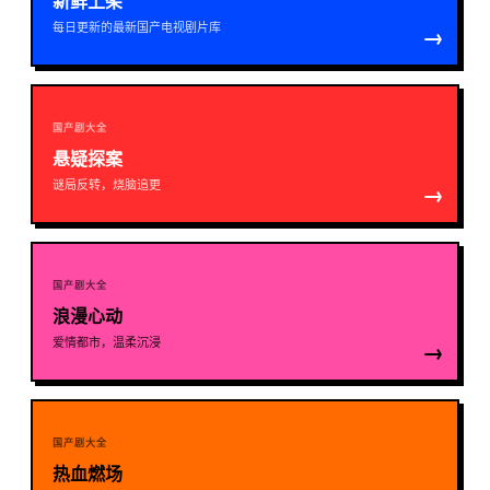
新鲜上架
每日更新的最新国产电视剧片库
→
国产剧大全
悬疑探案
谜局反转，烧脑追更
→
国产剧大全
浪漫心动
爱情都市，温柔沉浸
→
国产剧大全
热血燃场