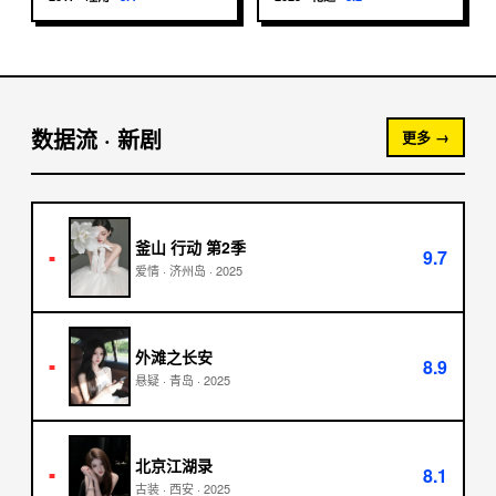
数据流 · 新剧
更多 →
釜山 行动 第2季
9.7
■
爱情
·
济州岛
·
2025
外滩之长安
8.9
■
悬疑
·
青岛
·
2025
北京江湖录
8.1
■
古装
·
西安
·
2025