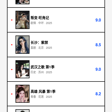
叛变·旺角记
9.0
■
剧情
·
中环
·
2025
长沙：紫禁
8.5
■
喜剧
·
北京
·
2025
武汉之歌 第1季
9.0
■
历史
·
苏州
·
2025
高雄 风暴 第1季
8.2
■
青春
·
花莲
·
2025